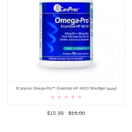
أوميغا 3Canprev Omega-Pro™ Essential HP 40/20 90softgel
$
15.99
$
16.00