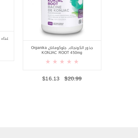
جذور الكونجاك, جلوكومانان Organika
KONJAC ROOT 450mg
$
16.13
$
20.99