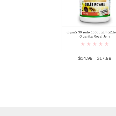
غذاء ملكات النحل 1000 ملغم 30 كبسولة
Organika Royal Jelly
$
14.99
$
17.99