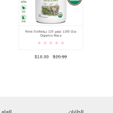
ماكا 1160 ملغم 120 حبةNova Scotia
Organics Maca
$
18.99
$
20.99
الطلبات
العام