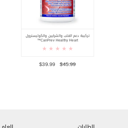
تركيبة دعم القلب والشرايين والكوليسترول
CanPrev Healthy Heart™
$
39.99
$
45.99
الطلبات
العام