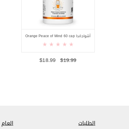
أشواجاندا Orange Peace of Mind 60 cap
$
18.99
$
19.99
الطلبات
العام