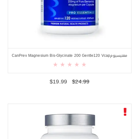
مغنيسيومCanPrev Magnesium Bis-Glycinate 200 Gentle120 Vcap
$
19.99
$
24.99