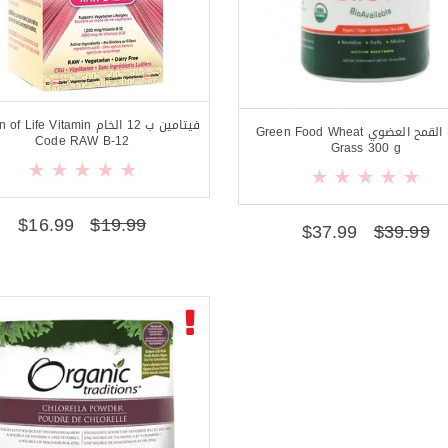
فيتامين ب 12 الخام ife Vitamin
عشبة القمح العضوي Green Food Wheat
Code RAW B-12
Grass 300 g
$
16.99
$
19.99
$
37.99
$
39.99