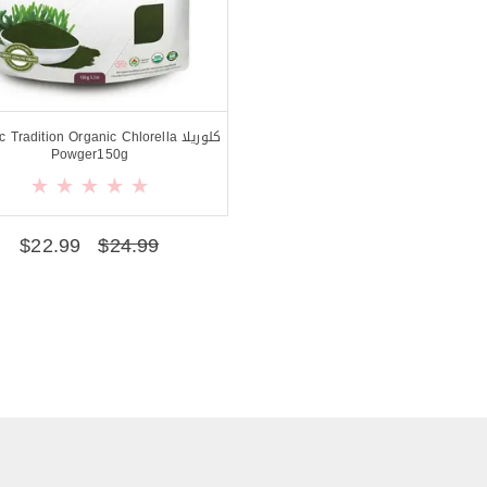
كلوريلا Tradition Organic Chlorella
Powger150g
$
22.99
$
24.99