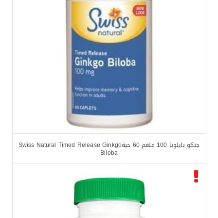
جنكو بايلوبا 100 ملغم 60 حبةSwiss Natural Timed Release Ginkgo
Biloba
$
14.99
$
16.33