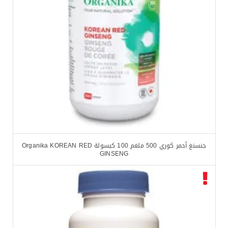
جنسنغ أحمر كوري 500 ملغم 100 كبسولة Organika KOREAN RED
GINSENG
$
18.92
$
20.99