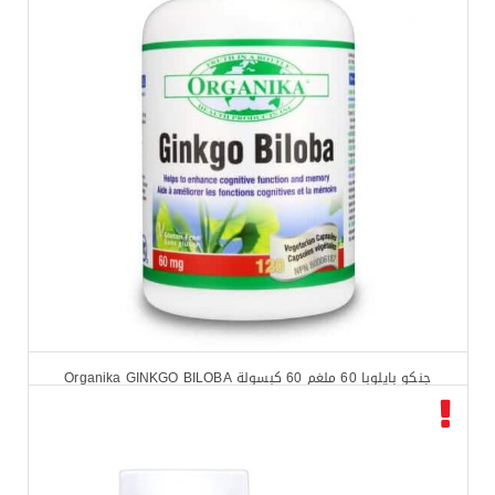
جنكو بايلوبا 60 ملغم 60 كبسولة Organika GINKGO BILOBA
$
13.12
$
13.56