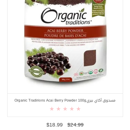
$
18.99
$
22.99
مسحوق أكاي بيريOrganic Tradirions Acai Berry Powder 100g
$
18.99
$
24.99