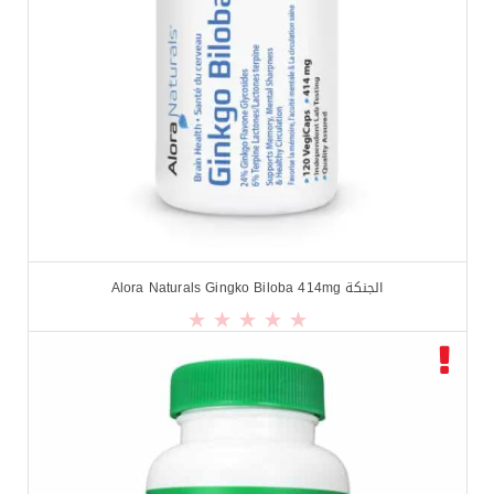
الجنكة Alora Naturals Gingko Biloba 414mg
$
15.99
$
19.99