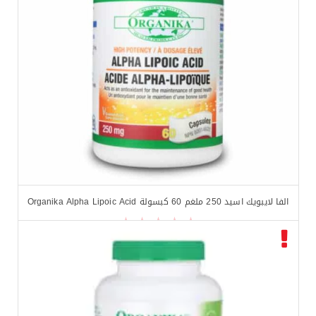
الفا لايبويك اسيد 250 ملغم 60 كبسولة Organika Alpha Lipoic Acid
$
15.95
$
16.99