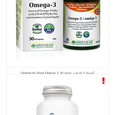
أوميغا 3 النباتي Greeniche Plant Omega 3 30 vcap
$
15.99
$
19.99