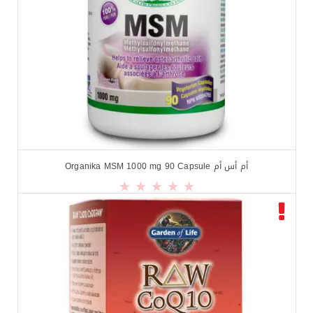
أم أس أم Organika MSM 1000 mg 90 Capsule
$
14.02
$
16.33