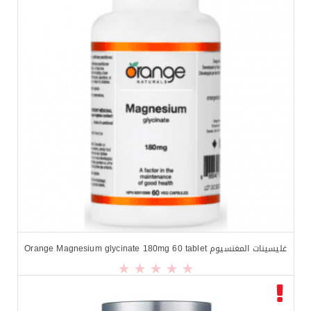
$
19.99
$
24.99
غليسينات المغنسيوم Orange Magnesium glycinate 180mg 60 tablet
$
13.49
$
16.00