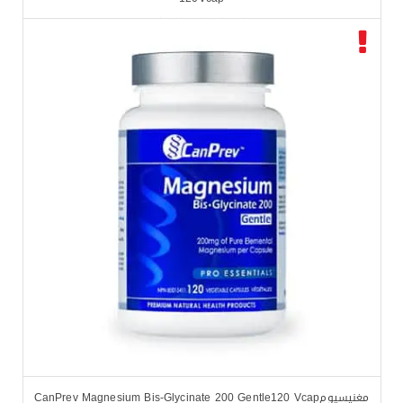
$
19.99
$
24.99
مغنيسيومCanPrev Magnesium Bis-Glycinate 200 Gentle120 Vcap