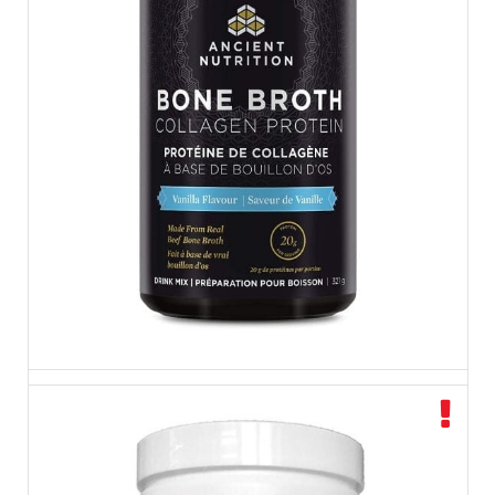
بون بروث بقري Ancient Nutrition Bone Broth Collagen Protein 321 g –
Vanilla