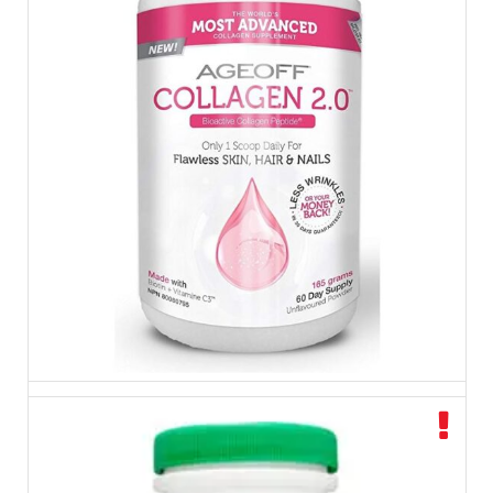
$
44.99
$
49.99
بيبتايد الكولاجين AGEOFF® Collagen 2.0™ Peptide Powder