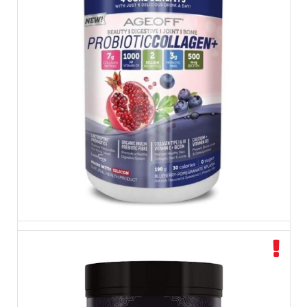
بروبيوتك الكولاجين بلوبيري ورمان AGEOFF® Probiotic Collagen+™,
Blueberry-Pomegranate
$
29.99
$
34.99