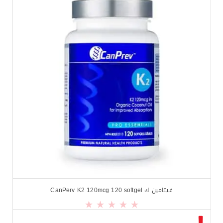
$
10.99
$
14.99
فيتامين ك CanPerv K2 120mcg 120 softgel