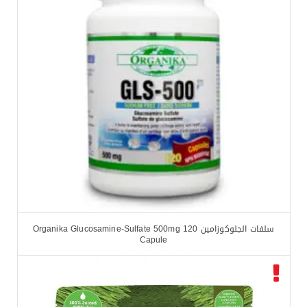
$
30.99
$
34.99
سلفات الجلوكوزامين Organika Glucosamine-Sulfate 500mg 120
Capule
$
13.99
$
16.99