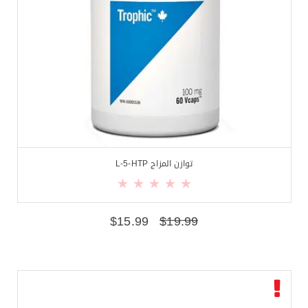
توازن المزاج L-5-HTP
$
15.99
$
19.99