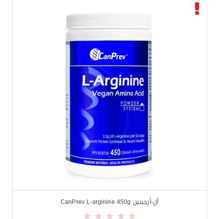
أل-أرجينين CanPrev L-arginine 450g