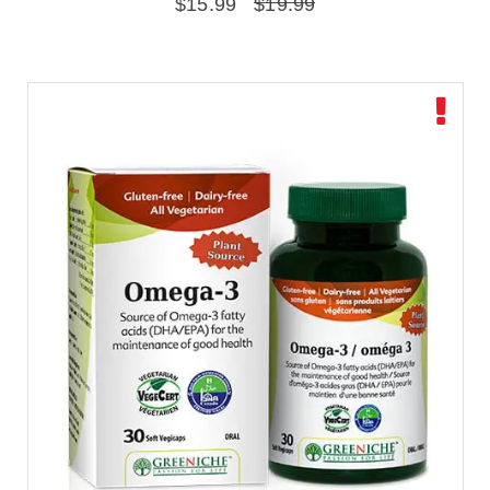
$
15.99
$
19.99