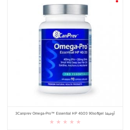
أوميغا 3Canprev Omega-Pro™ Essential HP 40/20 90softgel